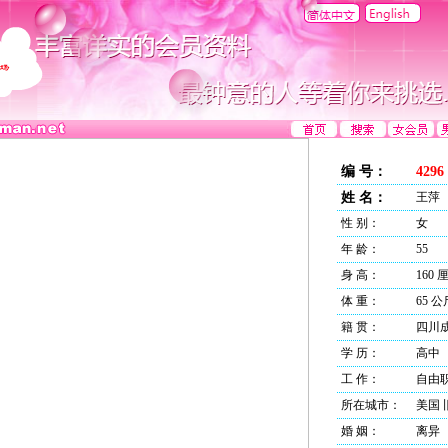
编 号：
4296
姓 名：
王萍
性 别：
女
年 龄：
55
身 高：
160 
体 重：
65 公
籍 贯：
四川
学 历：
高中
工 作：
自由
所在城市：
美国 
婚 姻：
离异