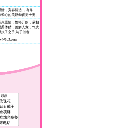
重情，宽容豁达,，有修
有爱心的美籍华侨男士男。
贤惠重情，性格开朗，易相
温柔体贴，善解人意，气质
愿执子之手,与子偕老!
4w@163.com