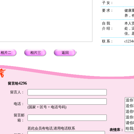
子 女：
要 求：
健康
养，
自 我
本人
介 绍
：
处，
佳。
联 系
：
c123
相片二
相片三
返回
4296
留言给
留言人：
电话：
(国家 + 区号 + 电话号码)
留言邮
箱：
若此会员有电话,请用电话联系
表情库：