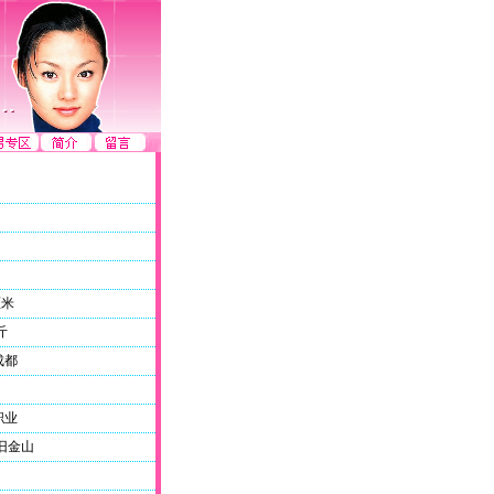
厘米
斤
成都
职业
旧金山