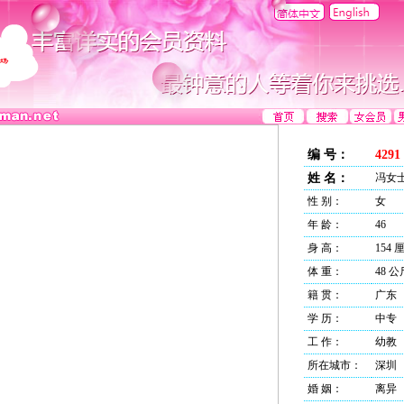
编 号：
4291
姓 名：
冯女
性 别：
女
年 龄：
46
身 高：
154 
体 重：
48 公
籍 贯：
广东
学 历：
中专
工 作：
幼教
所在城市：
深圳
婚 姻：
离异