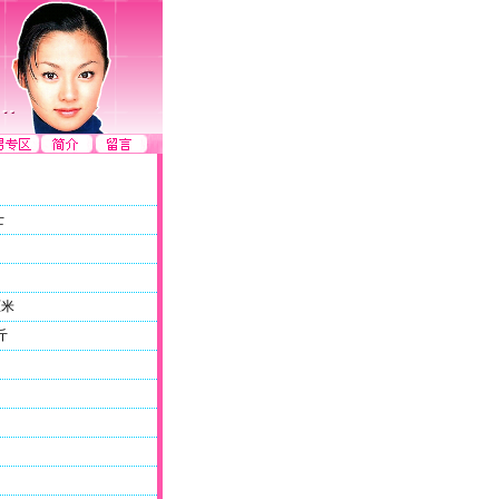
士
厘米
斤