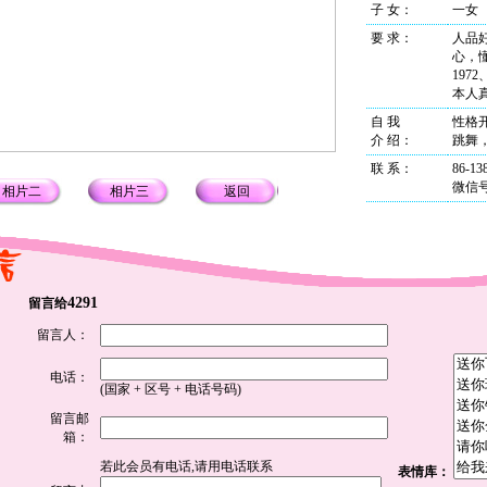
子 女：
一女
要 求：
人品
心，懂
197
本人
自 我
性格
介 绍
：
跳舞
联 系
：
86-13
微信号f
相片二
相片三
返回
4291
留言给
留言人：
电话：
(国家 + 区号 + 电话号码)
留言邮
箱：
若此会员有电话,请用电话联系
表情库：