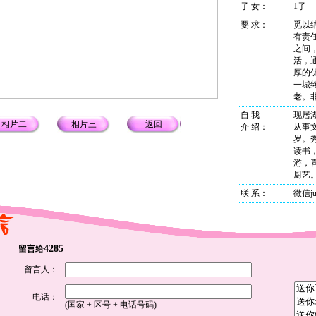
子 女：
1子
要 求：
觅以
有责任
之间
活，
厚的
一城
老。
自 我
现居
相片二
相片三
返回
介 绍
：
从事
岁。
读书
游，
厨艺
联 系
：
微信ju
4285
留言给
留言人：
电话：
(国家 + 区号 + 电话号码)