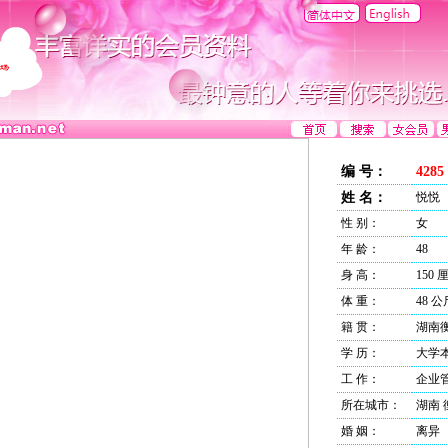
编 号：
4285
姓 名：
悦悦
性 别：
女
年 龄：
48
身 高：
150 
体 重：
48 公
籍 贯：
湖南
学 历：
大学
工 作：
企业
所在城市：
湖南 
婚 姻：
离异