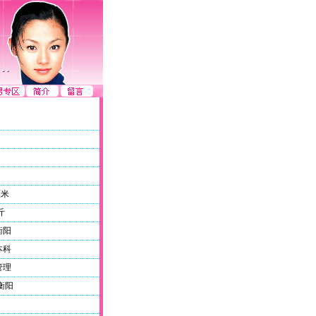
厘米
斤
衡阳
本科
管理
衡阳