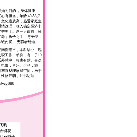
结婚为目的 ，身体健康，
心有担当，年龄 40-58岁
，文化素质高，热爱家庭生
通情达理，收入稳定经济丰
优秀男士。遇一人白首，择
终老；执子之手，与子偕
非诚勿扰。 无聊者绕道。
湖南衡阳市，本科毕业，现
文职工作，单身，有一子10
秀外慧中，玲珑有致。喜欢
，电影，音乐、运动，旅
喜布置整理家庭空间，乐于
。性格开朗，知书达理。
dyzyj888