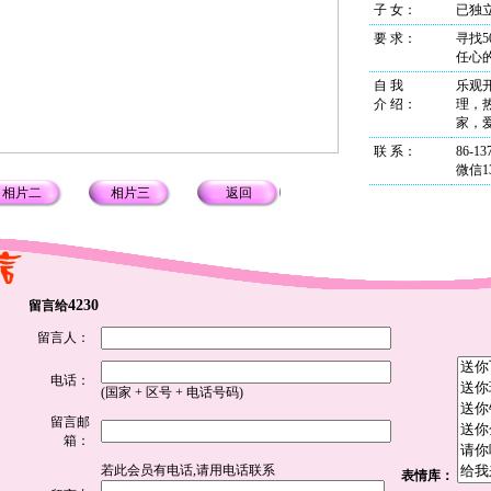
子 女：
已独
要 求：
寻找5
任心
自 我
乐观
介 绍
：
理，
家，
联 系
：
86-13
微信13
相片二
相片三
返回
4230
留言给
留言人：
电话：
(国家 + 区号 + 电话号码)
留言邮
箱：
若此会员有电话,请用电话联系
表情库：