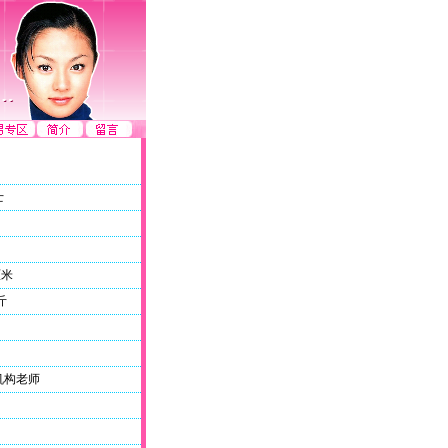
士
厘米
斤
机构老师