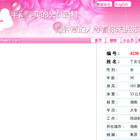
编 号：
4230
姓 名：
丁女
性 别：
女
年 龄：
56
身 高：
163 
体 重：
53 公
籍 贯：
湖南
学 历：
大专
工 作：
培训
所在城市：
湖南
婚 姻：
离异