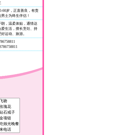
立
0-60岁，正直善良，有责
的男士为终生伴侣！
开朗，温柔体贴，通情达
热爱生活，擅长烹饪、持
爱好运动、旅游。
786758811
786758811