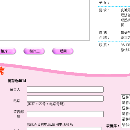
子 女：
要 求：
真诚
经济
成熟
扰！
自 我
貌好
介 绍
：
朗大
联 系
：
86-13
微信13
相片二
相片三
返回
4014
留言给
留言人：
电话：
(国家 + 区号 + 电话号码)
留言邮
箱：
若此会员有电话,请用电话联系
表情库：