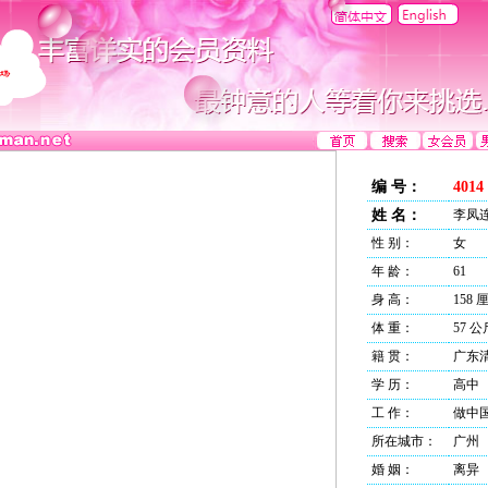
编 号：
4014
姓 名：
李凤
性 别：
女
年 龄：
61
身 高：
158 
体 重：
57 公
籍 贯：
广东
学 历：
高中
工 作：
做中
所在城市：
广州
婚 姻：
离异