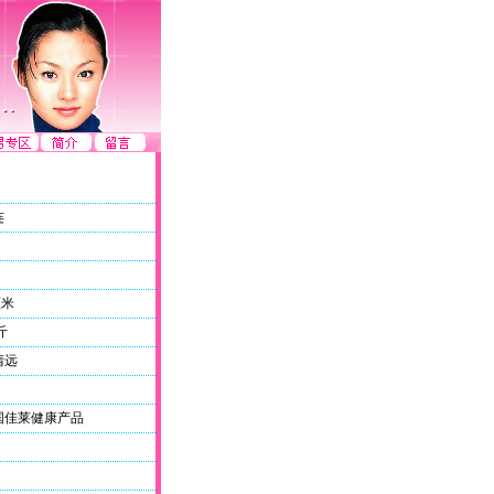
连
厘米
斤
清远
国佳莱健康产品